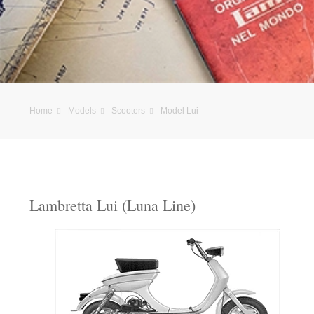
Home
Models
Scooters
Model Lui
Lambretta Lui (Luna Line)